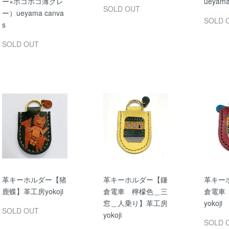
ー×ポコポコ薄グレ
ueyama
SOLD OUT
ー）ueyama canva
SOLD 
s
SOLD OUT
革キーホルダー【猪
革キーホルダー【鎌
革キー
鹿蝶】革工房yokoji
倉電車 檸檬色＿三
倉電車
窓＿人乗り】革工房
yokoji
SOLD OUT
yokoji
SOLD 