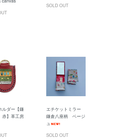
 canvas
SOLD OUT
OUT
ホルダー【鎌
エチケットミラー
 赤】革工房
鎌倉八座柄 ベージ
ュ
OUT
SOLD OUT