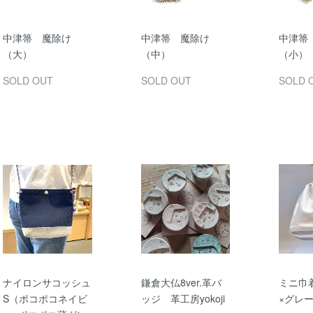
中津箒 魔除け
中津箒 魔除け
中津箒
（大）
（中）
（小）
SOLD OUT
SOLD OUT
SOLD 
ナイロンサコッシュ
鎌倉大仏8ver.革バ
ミニ巾
S（ポコポコネイビ
ッジ 革工房yokoji
×グレ