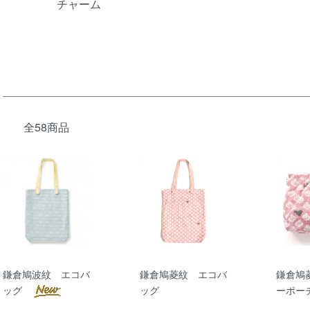
チャーム
全58商品
鎌倉鳩波紋 エコバ
鎌倉鳩菱紋 エコバ
鎌倉鳩
ッグ
ッグ
ーポ