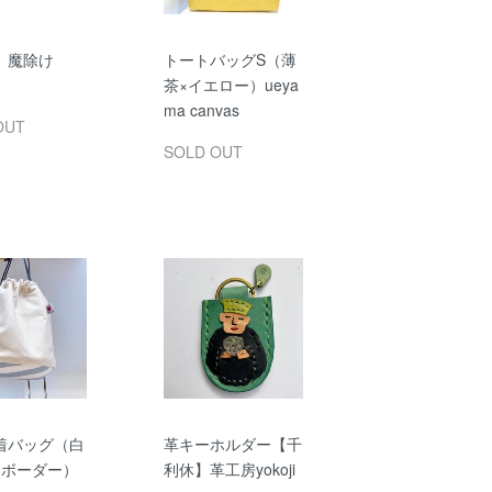
 魔除け
トートバッグS（薄
茶×イエロー）ueya
ma canvas
OUT
SOLD OUT
着バッグ（白
革キーホルダー【千
ーボーダー）
利休】革工房yokoji