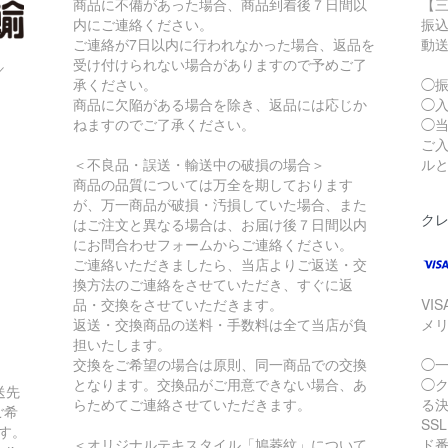
商品に不備があった場合、商品到着後７日間以
【三
内にご連絡ください。
振
ご連絡が7日以内に行われなかった場合、返品を
動
受け付けられない場合がありますので予めご了
／
承ください。
◯
商品に欠陥がある場合を除き、返品には応じか
◯
ねますのでご了承ください。
◯
ご
＜不良品・誤送・輸送中の破損の場合＞
ル
商品の品質については万全を期しております
が、万一商品が破損・汚損していた場合、また
ク
はご注文と異なる場合は、お届け後７日間以内
にお問合わせフォームからご連絡ください。
ご連絡いただきましたら、当店よりご返送・交
換方法のご連絡をさせていただき、すぐに返
品・交換をさせていただきます。
VI
返送・交換商品の送料・手数料は全て当店が負
メ
担いたします。
交換をご希望の場合は原則、同一商品での交換
◯
となります。交換品がご用意できない場合、あ
◯
送先
らためてご連絡させていただきます。
る
ご希
SS
す。
＜オリジナルテキスタイル「鳩菱紋」について
ド