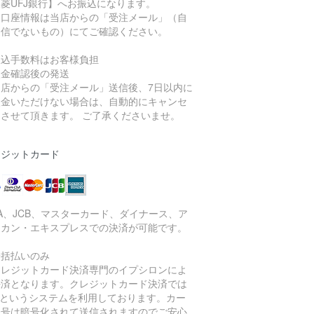
菱UFJ銀行】へお振込になります。
込口座情報は当店からの「受注メール」（自
送信でないもの）にてご確認ください。
振込手数料はお客様負担
入金確認後の発送
当店からの「受注メール」送信後、7日以内に
入金いただけない場合は、自動的にキャンセ
とさせて頂きます。 ご了承くださいませ。
レジットカード
SA、JCB、マスターカード、ダイナース、ア
リカン・エキスプレスでの決済が可能です。
一括払いのみ
クレジットカード決済専門のイプシロンによ
決済となります。クレジットカード決済では
Lというシステムを利用しております。カー
番号は暗号化されて送信されますのでご安心