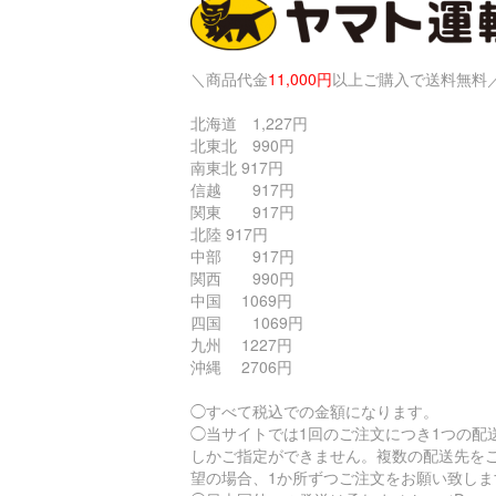
＼商品代金
11,000円
以上ご購入で送料無料
北海道 1,227円
北東北 990円
南東北 917円
信越 917円
関東 917円
北陸 917円
中部 917円
関西 990円
中国 1069円
四国 1069円
九州 1227円
沖縄 2706円
◯すべて税込での金額になります。
◯当サイトでは1回のご注文につき1つの配
しかご指定ができません。複数の配送先を
望の場合、1か所ずつご注文をお願い致しま