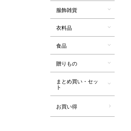
服飾雑貨
衣料品
食品
贈りもの
まとめ買い・セッ
ト
お買い得