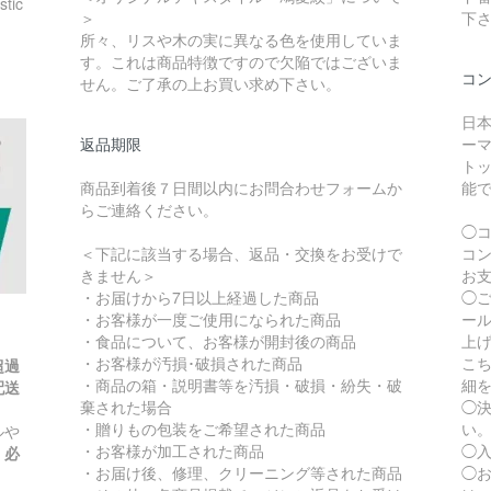
ic
＞
下
所々、リスや木の実に異なる色を使用していま
す。これは商品特徴ですので欠陥ではございま
コ
せん。ご了承の上お買い求め下さい。
日
返品期限
ー
トッ
商品到着後７日間以内にお問合わせフォームか
能
らご連絡ください。
◯
＜下記に該当する場合、返品・交換をお受けで
コ
きません＞
お
・お届けから7日以上経過した商品
◯
・お客様が一度ご使用になられた商品
ー
・食品について、お客様が開封後の商品
上
・お客様が汚損･破損された商品
こ
超過
・商品の箱・説明書等を汚損・破損・紛失・破
細
配送
棄された場合
◯決
・贈りもの包装をご希望された商品
い
ルや
・お客様が加工された商品
◯
。
必
・お届け後、修理、クリーニング等された商品
◯