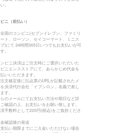
さい。
ンビニ（前払い）
本全国のコンビニ(セブンイレブン、ファミリ
マート、ローソン、セイコーマート、ミニス
プ)にて 24時間365日いつでもお支払いが可
です。
コンビニ決済はご注文時にご選択いただいた
ンビニエンスストアにて、あらかじめ代金を
支払いいただきます。
ご注文確定後に払込票のURLが記載されたメ
ルを決済代行会社「イプシロン」名義で差し
げます。
ちらのメールにてお支払い方法や期日など詳
をご確認の上、お支払いをお願い致します。
済手数料として220円(税込)をご負担くださ
。
入金確認後の発送
お支払い期限までにご入金いただけない場合