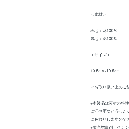
＜素材＞
表地：麻100％
裏地：綿100%
＜サイズ＞
10.5cm×10.5cm
＜お取り扱い上のご
※本製品は素材の特
に汗や雨など湿った
に色移りしますので
※蛍光増白剤・ベン