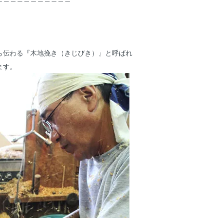
ら伝わる『木地挽き（きじびき）』と呼ばれ
ます。