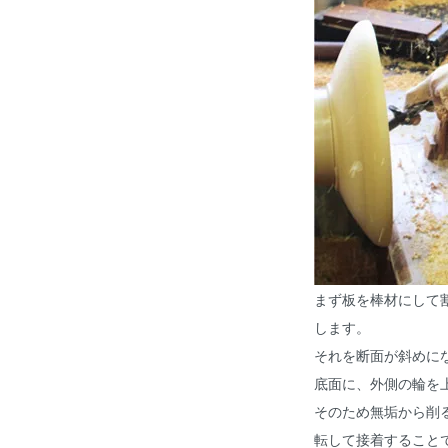
まず板を棒材にして
します。
それを断面が斜めに
底面に、外側の輪を
そのため無垢から削る
転して接着すること