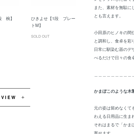
また、素材を無駄に
とも言えます。
段 椀】
ひきよせ【1段 プレー
トM】
小田原のヒノキの間
SOLD OUT
と調和し、食卓を彩
日常に馴染む器のデ
べるだけで日々の食
＿＿＿＿＿＿＿＿＿
かまぼこのような木
EVIEW
元の姿は留めなくて
わえる日用品に生ま
それはまるで「かま
寄せます。