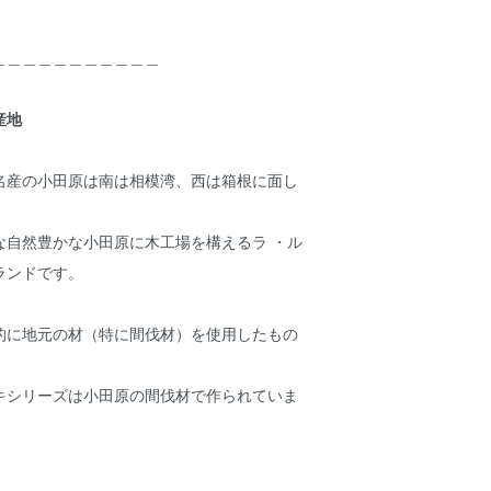
＿＿＿＿＿＿＿＿＿＿＿
産地
名産の小田原は南は相模湾、西は箱根に面し
な自然豊かな小田原に木工場を構えるラ ・ル
ランドです。
的に地元の材（特に間伐材）を使用したもの
。
キシリーズは小田原の間伐材で作られていま
＿＿＿＿＿＿＿＿＿＿＿