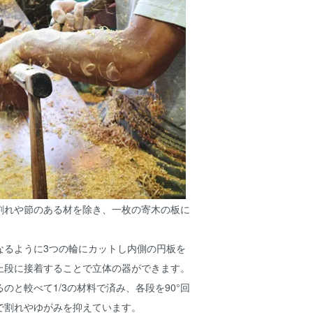
割れや節のある材を除き、一枚の寄木の板に
なるように3つの輪にカットし内側の円板を
上段に接着することで立体の器ができます。
のと較べて1/3の材料で済み、各段を90°回
で割れやゆがみを抑えています。