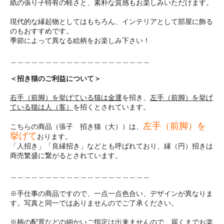
紙の張り子特有の軽さと、素朴な質感もお楽しみいただけます。
現代的な縁起物としてはもちろん、インテリアとして部屋に飾る
のもおすすめです。
季節によって異なる絵柄をお楽しみ下さい！
＿＿＿＿＿＿＿＿＿＿＿＿＿＿＿＿＿＿＿＿
＜招き猫のご利益について＞
右手（前脚）を挙げている猫は金運
を招き、
左手（前脚）を挙げ
ている猫は人（客）
を招くとされています。
左手（前脚）を
こちらの商品（張子 招き猫（大））は、
挙げて
おります。
「人招き」「良縁招き」などとも呼ばれており、縁（円）招きは
商売繁盛に繋がるとされています。
＿＿＿＿＿＿＿＿＿＿＿＿＿＿＿＿＿＿＿＿
※手仕事の商品ですので、一点一点色合い、デザインが異なりま
す。写真と同一ではありませんのでご了承ください。
※柄の配置などの細かいご指定は出来ませんので、届くまでお楽