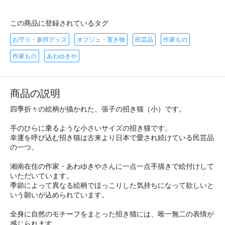
この商品に登録されているタグ
お守り・参拝グッズ
オブジェ・置き物
民芸品
作家もの
作家もの
あわゆきや
商品の説明
四季折々の絵柄が描かれた、張子の招き猫（小）です。
手のひらに乗るような小さいサイズの招き猫です。
幸運を呼び込む招き猫は古来より日本で愛され続けている民芸品
の一つ。
湘南在住の作家・あわゆきやさんに一点一点手描きで絵付けして
いただいています。
季節によって異なる絵柄でほっこりした気持ちになって欲しいと
いう願いが込められています。
全身に自然のモチーフをまとった招き猫には、唯一無二の表情が
感じられます。