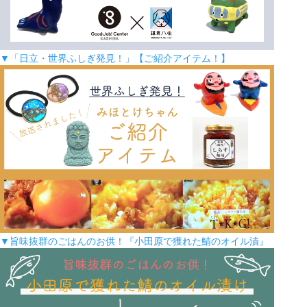
▼「日立・世界ふしぎ発見！」【ご紹介アイテム！】
▼旨味抜群のごはんのお供！『小田原で獲れた鯖のオイル漬』