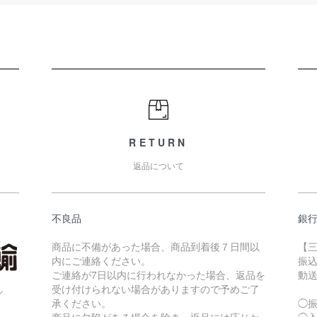
RETURN
返品について
不良品
銀
商品に不備があった場合、商品到着後７日間以
【三
内にご連絡ください。
振
ご連絡が7日以内に行われなかった場合、返品を
動
受け付けられない場合がありますので予めご了
／
承ください。
◯
商品に欠陥がある場合を除き、返品には応じか
◯