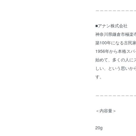
＿＿＿＿＿＿＿＿＿
■アナン株式会社
神奈川県鎌倉市極楽
築100年になる古民
1956年から本格ス
始めて、多くの人に
しい、という思いか
す。
＿＿＿＿＿＿＿＿＿
＜内容量＞
20g