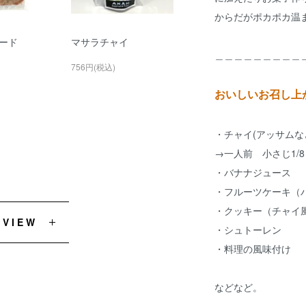
からだがポカポカ温
ード
マサラチャイ
＿＿＿＿＿＿＿＿＿
756円(税込)
おいしいお召し上
・チャイ(アッサムな
→一人前 小さじ1/8
・バナナジュース
・フルーツケーキ（
・クッキー（チャイ
EVIEW
・シュトーレン
・料理の風味付け
などなど。