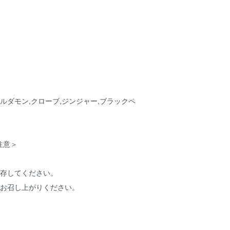
カルダモン,クローブ,ジンジャー,ブラックペ
注意＞
保存してください。
にお召し上がりください。