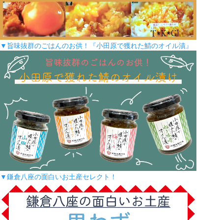
▼旨味抜群のごはんのお供！『小田原で獲れた鯖のオイル漬』
▼鎌倉八座の面白いお土産セレクト！