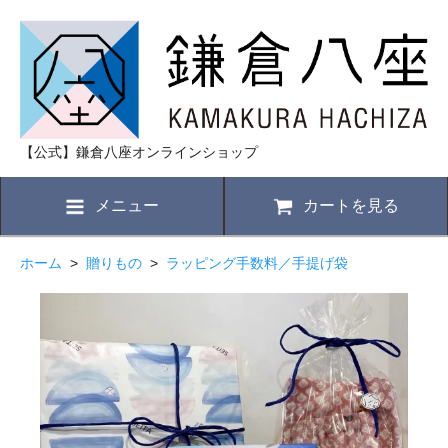
【公式】鎌倉八座オンラインショップ
メニュー
カートを見る
ホーム
>
贈りもの
>
ラッピング手数料／手提げ袋