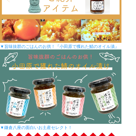
▼旨味抜群のごはんのお供！『小田原で獲れた鯖のオイル漬』
▼鎌倉八座の面白いお土産セレクト！