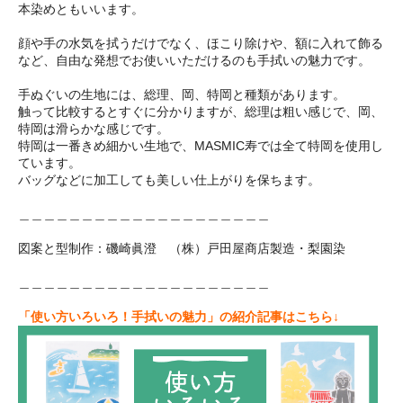
本染めともいいます。
顔や手の水気を拭うだけでなく、ほこり除けや、額に入れて飾る
など、自由な発想でお使いいただけるのも手拭いの魅力です。
手ぬぐいの生地には、総理、岡、特岡と種類があります。
触って比較するとすぐに分かりますが、総理は粗い感じで、岡、
特岡は滑らかな感じです。
特岡は一番きめ細かい生地で、MASMIC寿では全て特岡を使用し
ています。
バッグなどに加工しても美しい仕上がりを保ちます。
＿＿＿＿＿＿＿＿＿＿＿＿＿＿＿＿＿＿＿＿
図案と型制作：磯崎眞澄 （株）戸田屋商店製造・梨園染
＿＿＿＿＿＿＿＿＿＿＿＿＿＿＿＿＿＿＿＿
「使い方いろいろ！手拭いの魅力」の紹介記事はこちら↓