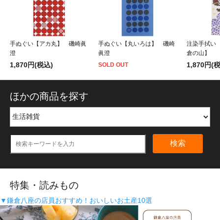
手ぬぐい【アカ丸】 磯崎眞
手ぬぐい【丸いろは】 磯崎
注染手拭い
澄
眞澄
倉の山】
1,870円(税込)
1,870円(
SOLD OUT
ほかの商品を探す
検索
特集・読みもの
▼鎌倉八座の店員おすすめ！おいしいお土産10選