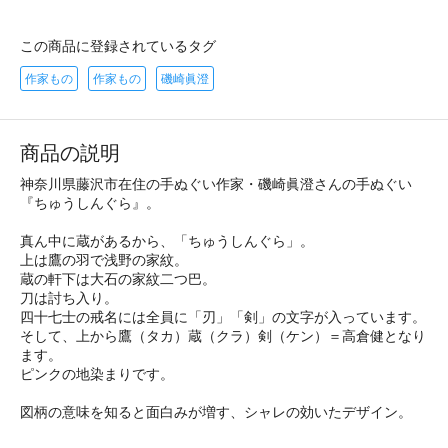
この商品に登録されているタグ
作家もの
作家もの
磯崎眞澄
商品の説明
神奈川県藤沢市在住の手ぬぐい作家・磯崎眞澄さんの手ぬぐい
『ちゅうしんぐら』。
真ん中に蔵があるから、「ちゅうしんぐら」。
上は鷹の羽で浅野の家紋。
蔵の軒下は大石の家紋二つ巴。
刀は討ち入り。
四十七士の戒名には全員に「刃」「剣」の文字が入っています。
そして、上から鷹（タカ）蔵（クラ）剣（ケン）＝高倉健となり
ます。
ピンクの地染まりです。
図柄の意味を知ると面白みが増す、シャレの効いたデザイン。