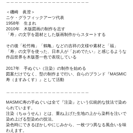
＿＿＿＿＿＿＿＿＿＿＿＿＿＿＿＿＿＿＿＿
＜磯崎 眞澄＞
ニケ・グラフィックアーツ代表
1958年 生まれ
2010年 木版図画の制作を志す
「寿」の文字を題材とした版画制作からスタートする
その後「松竹梅」「鶴亀」などの吉祥の文様や素材と「福」
「寿」の文字を使った、日本人が「おめでたい」と感じるような
作品世界を木版墨一色で表現している
2017年 手ぬぐい（注染）の制作を始める
図案だけでなく、型の制作まで行い、自らのブランド『MASMIC
寿（ますみくす）』として活動
＿＿＿＿＿＿＿＿＿＿＿＿＿＿＿＿＿＿＿＿
MASMIC寿の手ぬぐいは全て『注染』という伝統的な技法で染め
られています。
注染（ちゅうせん）とは、重ね上げた生地の上から染料を注いで
染め上げる型染めの技法。
染色時にできるぼかしやにじみから、一枚づつ異なる風合いを味
わえます。