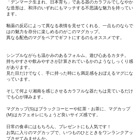
「デンマーク生まれ、日本育ち」である器のカラフルでしなやか
な造形は、和洋のいずれにもマッチする不思議な魅力を持ってい
ます。
釉薬の反応によって異なる表情を見せてくれる、一点ものならで
はの魅力を存分に楽しめるのがこのマグカップ。
異なる配色のマグをペアでギフトにするのもオススメです。
シンプルながらも温かみのあるフォルム、遊び心あるカタチ。
持ちやすさや飲みやすさが計算されているかのようなしっくり感
があります。
見た目だけでなく、手に持った時にも満足感をおぼえるマグにな
っています。
そして何より湘南を感じさせるカラフルな器たちは見ているだけ
でも心が弾みます。
マグカップ(S)はブラックコーヒーや紅茶・お茶に、マグカップ
(M)はカフェオレにちょうど良いサイズ感です。
日常の食卓にはもちろん、プレゼントにも人気です！
お気に入りのマグカップで、いつものひとときをワンランクアッ
プさせてみませんか。