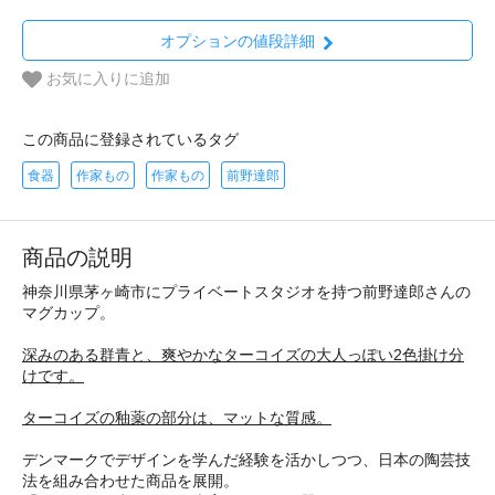
オプションの値段詳細
お気に入りに追加
この商品に登録されているタグ
食器
作家もの
作家もの
前野達郎
商品の説明
神奈川県茅ヶ崎市にプライベートスタジオを持つ前野達郎さんの
マグカップ。
深みのある群青と、爽やかなターコイズの大人っぽい2色掛け分
けです。
ターコイズの釉薬の部分は、マットな質感。
デンマークでデザインを学んだ経験を活かしつつ、日本の陶芸技
法を組み合わせた商品を展開。