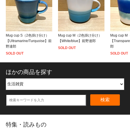
Mug cup S（2色掛け分け）
Mug cup
Mug cup M（2色掛け分け）
【Ultramarine/Turquoise】前
【Transpar
【White/blue】前野達郎
野達郎
郎
SOLD OUT
SOLD OUT
SOLD OUT
ほかの商品を探す
検索
特集・読みもの