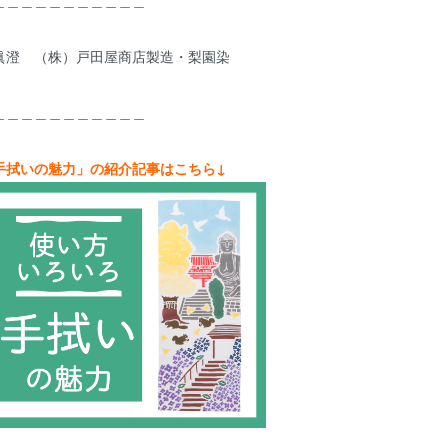
＿＿＿＿＿＿＿＿＿＿＿
眞澄 （株）戸田屋商店製造・梨園染
＿＿＿＿＿＿＿＿＿＿＿
手拭いの魅力」の紹介記事はこちら↓