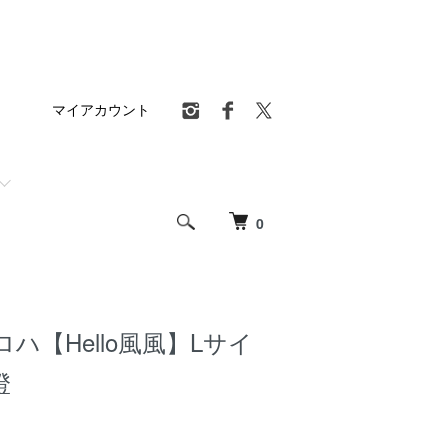
マイアカウント
0
ハ【Hello風風】Lサイ
澄