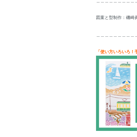
＿＿＿＿＿＿＿＿＿
図案と型制作：磯崎
＿＿＿＿＿＿＿＿＿
「使い方いろいろ！