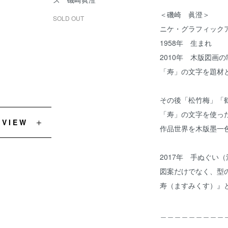
＜磯崎 眞澄＞
SOLD OUT
ニケ・グラフィック
1958年 生まれ
2010年 木版図画
「寿」の文字を題材
その後「松竹梅」「
「寿」の文字を使っ
EVIEW
作品世界を木版墨一
2017年 手ぬぐい
図案だけでなく、型の
寿（ますみくす）』
＿＿＿＿＿＿＿＿＿