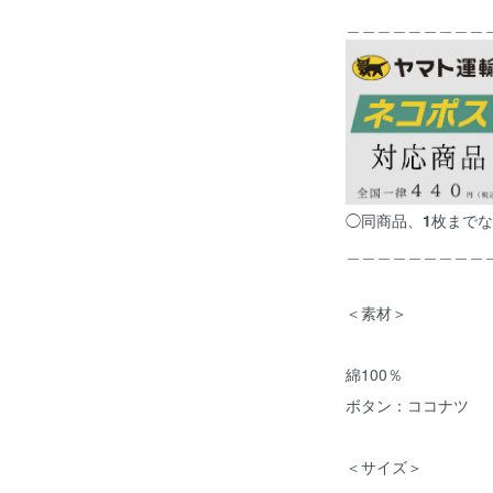
＿＿＿＿＿＿＿＿＿
◯同商品、
1
枚までな
＿＿＿＿＿＿＿＿＿
＜素材＞
綿100％
ボタン：ココナツ
＜サイズ＞