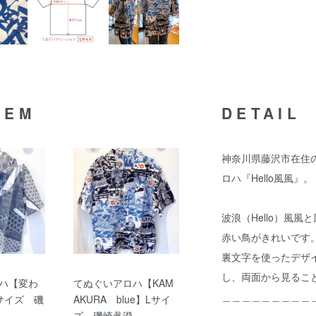
TEM
DETAIL
神奈川県藤沢市在住
ロハ『Hello風風』。
波浪（Hello）風
赤い鳥がきれいです
裏文字を使ったデザ
し、両面から見るこ
ハ【変わ
てぬぐいアロハ【KAM
＿＿＿＿＿＿＿＿＿
サイズ 磯
AKURA blue】Lサイ
ズ 磯崎眞澄