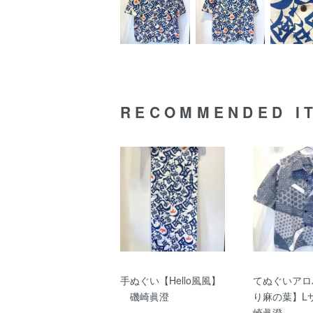
RECOMMENDED I
手ぬぐい【Hello風風】
てぬぐいアロ
磯崎眞澄
り麻の葉】L
崎眞澄