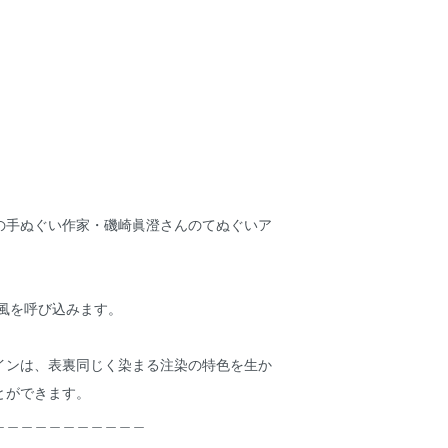
の手ぬぐい作家・磯崎眞澄さんのてぬぐいア
風と風を呼び込みます。
。
インは、表裏同じく染まる注染の特色を生か
とができます。
＿＿＿＿＿＿＿＿＿＿＿