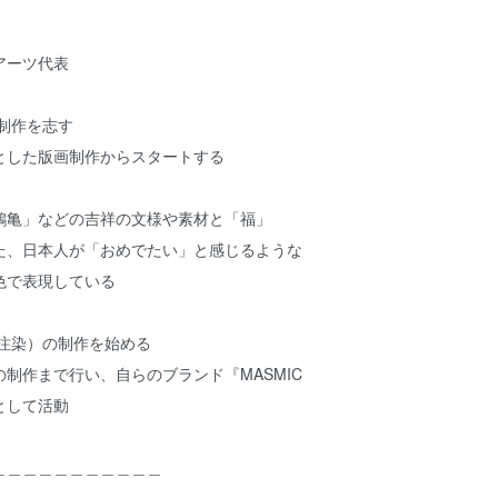
アーツ代表
の制作を志す
とした版画制作からスタートする
鶴亀」などの吉祥の文様や素材と「福」
た、日本人が「おめでたい」と感じるような
色で表現している
（注染）の制作を始める
制作まで行い、自らのブランド『MASMIC
として活動
＿＿＿＿＿＿＿＿＿＿＿