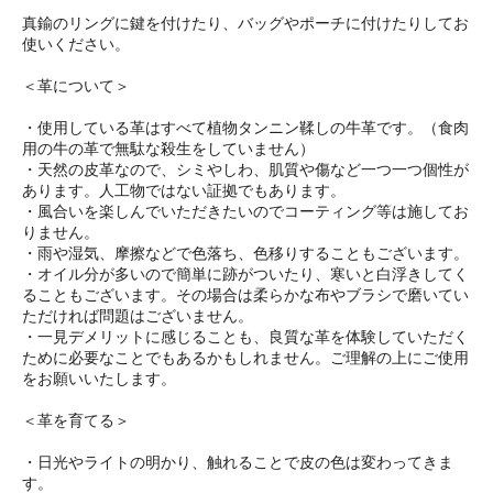
真鍮のリングに鍵を付けたり、バッグやポーチに付けたりしてお
使いください。
＜革について＞
・使用している革はすべて植物タンニン鞣しの牛革です。（食肉
用の牛の革で無駄な殺生をしていません）
・天然の皮革なので、シミやしわ、肌質や傷など一つ一つ個性が
あります。人工物ではない証拠でもあります。
・風合いを楽しんでいただきたいのでコーティング等は施してお
りません。
・雨や湿気、摩擦などで色落ち、色移りすることもございます。
・オイル分が多いので簡単に跡がついたり、寒いと白浮きしてく
ることもございます。その場合は柔らかな布やブラシで磨いてい
ただければ問題はございません。
・一見デメリットに感じることも、良質な革を体験していただく
ために必要なことでもあるかもしれません。ご理解の上にご使用
をお願いいたします。
＜革を育てる＞
・日光やライトの明かり、触れることで皮の色は変わってきま
す。