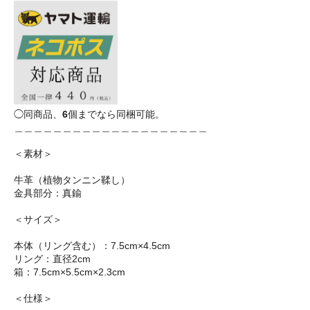
◯同商品、
6
個までなら同梱可能。
＿＿＿＿＿＿＿＿＿＿＿＿＿＿＿＿＿＿＿＿
＜素材＞
牛革（植物タンニン鞣し）
金具部分：真鍮
＜サイズ＞
本体（リング含む）：7.5cm×4.5cm
リング：直径2cm
箱：7.5cm×5.5cm×2.3cm
＜仕様＞