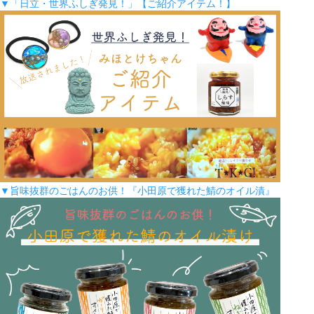
▼「日立・世界ふしぎ発見！」【ご紹介アイテム！】
▼旨味抜群のごはんのお供！『小田原で獲れた鯖のオイル漬』