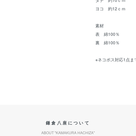
タテ 約10ｃｍ
ヨコ 約12ｃｍ
素材
表 綿100％
裏 綿100％
※ネコポス対応1点ま
鎌倉八座について
ABOUT "KAMAKURA HACHIZA"