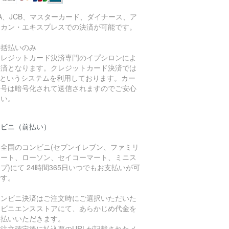
SA、JCB、マスターカード、ダイナース、ア
リカン・エキスプレスでの決済が可能です。
一括払いのみ
クレジットカード決済専門のイプシロンによ
決済となります。クレジットカード決済では
Lというシステムを利用しております。カー
番号は暗号化されて送信されますのでご安心
さい。
ンビニ（前払い）
本全国のコンビニ(セブンイレブン、ファミリ
マート、ローソン、セイコーマート、ミニス
プ)にて 24時間365日いつでもお支払いが可
です。
コンビニ決済はご注文時にご選択いただいた
ンビニエンスストアにて、あらかじめ代金を
支払いいただきます。
ご注文確定後に払込票のURLが記載されたメ