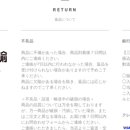
RETURN
返品について
不良品
銀
商品に不備があった場合、商品到着後７日間以
【三
内にご連絡ください。
振
ご連絡が7日以内に行われなかった場合、返品を
動
受け付けられない場合がありますので予めご了
／
承ください。
◯
商品に欠陥がある場合を除き、返品には応じか
◯
ねますのでご了承ください。
◯
ご
＜不良品・誤送・輸送中の破損の場合＞
ル
商品の品質については万全を期しております
が、万一商品が破損・汚損していた場合、また
ク
はご注文と異なる場合は、お届け後７日間以内
にお問合わせフォームからご連絡ください。
ご連絡いただきましたら、当店よりご返送・交