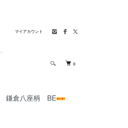
マイアカウント
0
口 鎌倉八座柄 BE