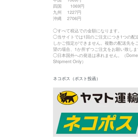
四国 1069円
九州 1227円
沖縄 2706円
◯すべて税込での金額になります。
◯当サイトでは1回のご注文につき1つの配
しかご指定ができません。複数の配送先を
望の場合、1か所ずつご注文をお願い致しま
◯日本国外への発送は承れません。（Domest
Shipment Only）
ネコポス（ポスト投函）