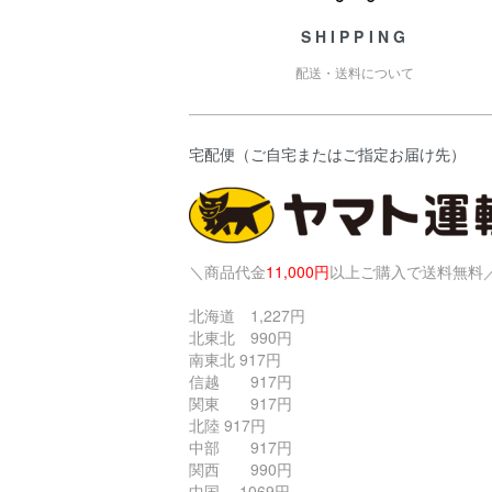
SHIPPING
配送・送料について
宅配便（ご自宅またはご指定お届け先）
＼商品代金
11,000円
以上ご購入で送料無料
北海道 1,227円
北東北 990円
南東北 917円
信越 917円
関東 917円
北陸 917円
中部 917円
関西 990円
中国 1069円