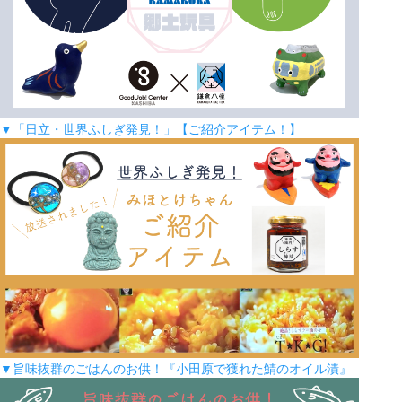
▼「日立・世界ふしぎ発見！」【ご紹介アイテム！】
▼旨味抜群のごはんのお供！『小田原で獲れた鯖のオイル漬』