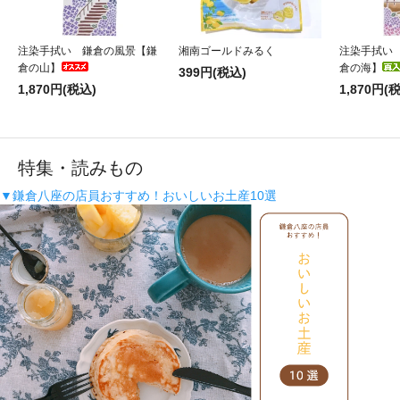
注染手拭い 鎌倉の風景【鎌
湘南ゴールドみるく
注染手拭い
倉の山】
倉の海】
399円(税込)
1,870円(税込)
1,870円(
特集・読みもの
▼鎌倉八座の店員おすすめ！おいしいお土産10選