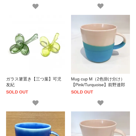
ガラス箸置き【三つ葉】可児
Mug cup M（2色掛け分け）
友紀
【Pink/Turquoise】前野達郎
SOLD OUT
SOLD OUT