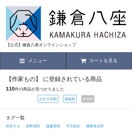
【公式】鎌倉八座オンラインショップ
メニュー
カートを見る
【作家もの】 に登録されている商品
110
件の商品が見つかりました
おすすめ順
価格順
新着順
タグ一覧
村井タカ
前野達郎
遠藤英明
可児友紀
播磨啓太郎