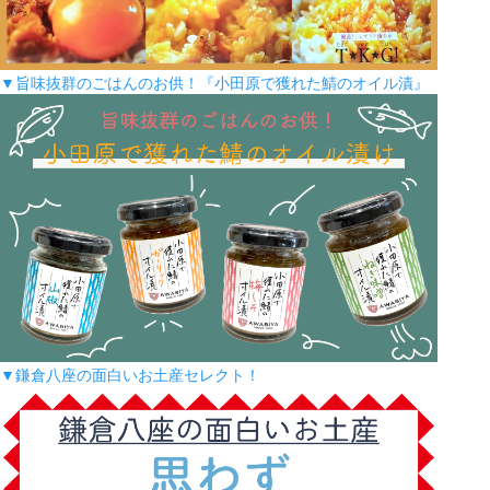
▼旨味抜群のごはんのお供！『小田原で獲れた鯖のオイル漬』
▼鎌倉八座の面白いお土産セレクト！