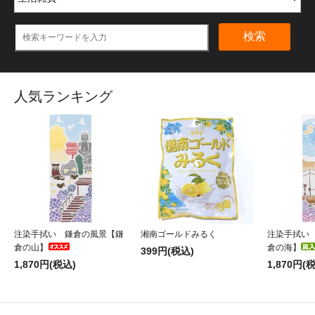
検索
人気ランキング
注染手拭い 鎌倉の風景【鎌
湘南ゴールドみるく
注染手拭い
倉の山】
倉の海】
399円(税込)
1,870円(税込)
1,870円(