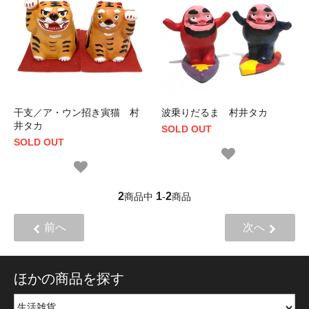
干支／ア・ウン招き寅猫 村
波乗りだるま 村井タカ
井タカ
SOLD OUT
SOLD OUT
2
1
2
商品中
-
商品
前へ
次へ
ほかの商品を探す