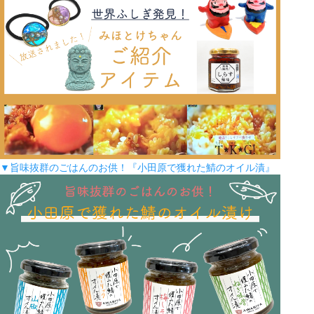
▼旨味抜群のごはんのお供！『小田原で獲れた鯖のオイル漬』