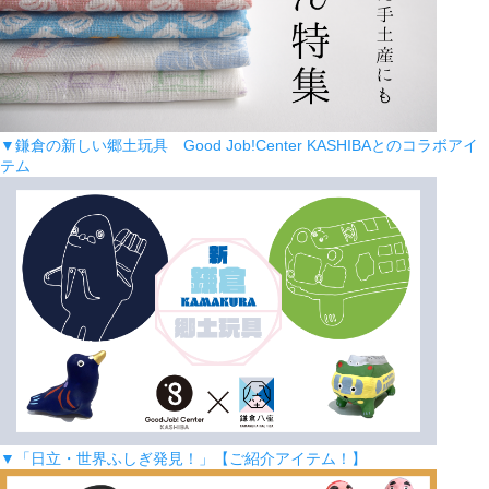
▼鎌倉の新しい郷土玩具 Good Job!Center KASHIBAとのコラボアイ
テム
▼「日立・世界ふしぎ発見！」【ご紹介アイテム！】