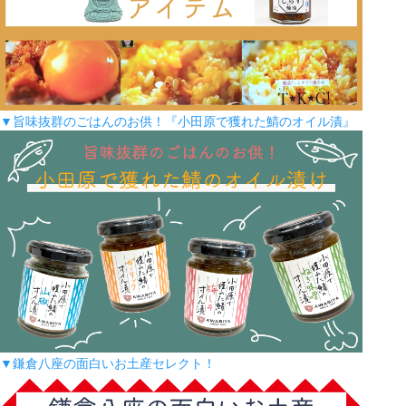
▼旨味抜群のごはんのお供！『小田原で獲れた鯖のオイル漬』
▼鎌倉八座の面白いお土産セレクト！