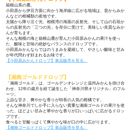
箱根山系の麓。
小田原から伊豆方面に向かう海岸線に広がる地域は、昔からみか
んなどの柑橘類の産地です。
太陽から降り注ぐ光、相模湾の海面の反射光、そして山の石垣か
らの反射光の「三つの光」を存分に受けて、美味しい良質なみか
んが育ちます。
そんな相模の海と箱根山麓が育んだ小田原みかんの果汁を使っ
た、酸味と甘味の絶妙なバランスのドロップです。
小田原みかんならではのうまみを凝縮して、やさしい酸味と甘み
が年代問わず好まれるお味です。
【小田原みかんドロップ】単品販売を見る。
【湘南ゴールドドロップ】
「湘南ゴールド」は、ゴールデンオレンジと温州みかんを掛け合
わせ、12年の歳月を経て誕生した「神奈川県オリジナル」のフル
ーツ。
上品な甘さ、爽やかな香りが特長の人気の柑橘です。
そんな神奈川でしか手に入らない貴重な湘南ゴールドの果汁を使
った、ほどよい甘みと華やかな香りが口いっぱいに広がるドロッ
プです。
食べると甘酸っぱくて爽やかな味が口の中に広がります。
【湘南ゴールドドロップ】単品販売を見る。