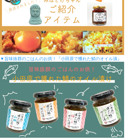
▼旨味抜群のごはんのお供！『小田原で獲れた鯖のオイル漬』