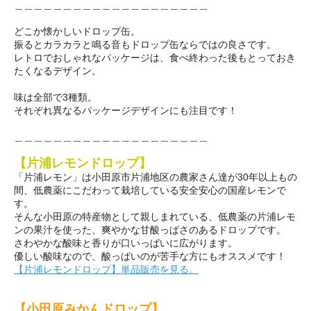
＿＿＿＿＿＿＿＿＿＿＿＿＿＿＿＿＿＿＿＿
どこか懐かしいドロップ缶。
振るとカラカラと鳴る音もドロップ缶ならではの良さです。
レトロでおしゃれなパッケージは、食べ終わった後もとっておき
たくなるデザイン。
味は全部で3種類。
それぞれ異なるパッケージデザインにも注目です！
＿＿＿＿＿＿＿＿＿＿＿＿＿＿＿＿＿＿＿＿
【片浦レモンドロップ】
「片浦レモン」は小田原市片浦地区の農家さん達が30年以上もの
間、低農薬にこだわって栽培している安全安心の国産レモンで
す。
そんな小田原の特産物として親しまれている、低農薬の片浦レモ
ンの果汁を使った、爽やかな甘酸っぱさのあるドロップです。
さわやかな酸味と香りが口いっぱいに広がります。
優しい酸味なので、酸っぱいのが苦手な方にもオススメです！
【片浦レモンドロップ】単品販売を見る。
【小田原みかんドロップ】