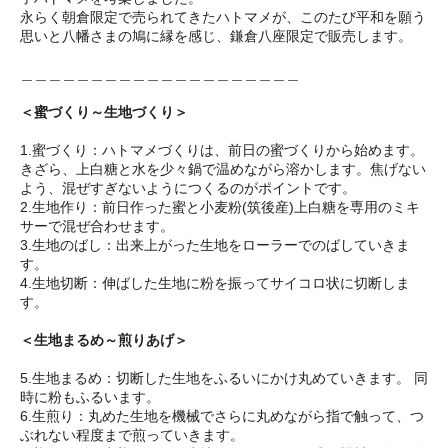
永らく朝倉限定で売られてきたハトマメが、このたび平和を願う
思いと八幡さまの鳩に縁を感じ、鎌倉八座限定で販売します。
＿＿＿＿＿＿＿＿＿＿＿＿＿＿＿＿＿＿＿＿
＜蜜づくり～生地づくり＞
1.蜜づくり：ハトマメづくりは、前日の蜜づくりから始めます。
きざら、上白糖と水を少々鍋で温めながら溶かします。焦げない
よう、混ぜすぎないようにつくるのがポイントです。
2.生地作り：前日作った蜜と小麦粉(筑後産)上白糖を専用のミキ
サーで混ぜ合わせます。
3.生地のばし：出来上がった生地をローラーでのばしていきま
す。
4.生地切断：伸ばした生地に粉を振ってサイコロ状に切断しま
す。
＜生地まるめ～煎りあげ＞
5.生地まるめ：切断した生地をふるいにかけ丸めていきます。 同
時に粉もふるいます。
6.生煎り：丸めた生地を機械でさらに丸めながら指で触って、つ
ぶれない程度まで煎っていきます。