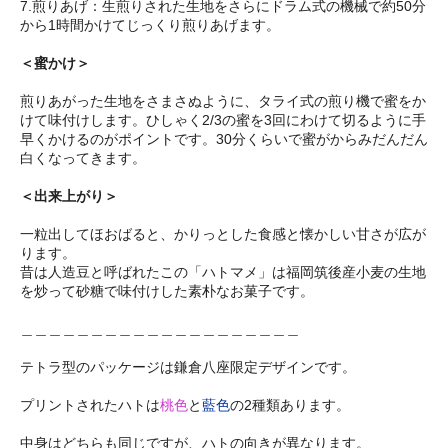
7.煎りあげ：生煎りされた生地をさらにドラム式の機械で約50分
から1時間かけてじっくり煎りあげます。
＜蜜かけ＞
煎りあがった生地をさまさぬように、タライ式の煎り機で蜜をか
けて味付けします。ひしゃく2/3の蜜を3回にわけて切るように手
早くかけるのがポイントです。30分くらいで蜜がからみだんだん
白くなってきます。
＜出来上がり＞
一粒出してほおばると、かりっとした食感と懐かしい甘さが広が
ります。
昔は人造豆と呼ばれたこの「ハトマメ」は福岡筑後産小麦の生地
を炒って砂糖で味付けした素朴なお菓子です。
＿＿＿＿＿＿＿＿＿＿＿＿＿＿＿＿＿＿＿＿
テトラ型のパッケージは鎌倉八座限定デザインです。
プリントされたハトは
桃色
と
藍色
の2種類あります。
中身はどちらも同じですが、ハトの向きが異なります。