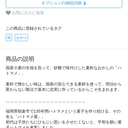
オプションの値段詳細
お気に入りに追加
この商品に登録されているタグ
鳩
おやつ
商品の説明
国産小麦の生地を煎って、砂糖で味付けした素朴なおかしの「ハ
トマメ」。
素朴で懐かしい味は、国産の安心できる素材を使って、明治から
変わらない製法で基本に忠実に作っているからこそ生まれます。
＿＿＿＿＿＿＿＿＿＿＿＿＿＿＿＿＿＿＿＿
福岡県朝倉市で135年間ハトマメという菓子を作り続ける、その
名も「ハトマメ屋」。
初代は子供たちにひもじい思いをさせたくないと、平和を願い菓
子ハトマメを考案しました。