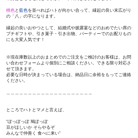
桃色
と
藍色
を並べればハトが向かい合って、縁起の良い末広がり
の「八」の字になります。
縁起の良いおやつとして、結婚式や披露宴などのおめでたい席の
プチギフトや、引き菓子・引き出物、パーティーでのお配りもの
にも大変人気です！
※現在庫数以上のおまとめでのご注文をご検討のお客様は、お問
い合わせフォームより個別にご相談ください。できる限り対応さ
せて頂きます。
必要な日時が決まっている場合は、納品日に余裕をもってご連絡
ください。
＿＿＿＿＿＿＿＿＿＿＿＿＿＿＿＿＿＿＿＿
ところでハトとマメと言えば、
“ぽっぽっぽ 鳩ぽっぽ
豆がほしいか そらやるぞ
みんなで仲善く 食べに来い”