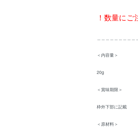
！数量にご
＿＿＿＿＿＿＿＿＿
＜内容量＞
20g
＜賞味期限＞
枠外下部に記載
＜原材料＞