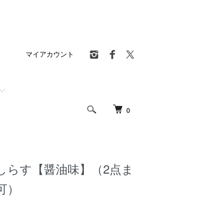
マイアカウント
0
しらす【醤油味】（2点ま
可）