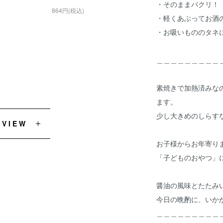
・そのままパクリ！
864円(税込)
・軽くあぶってお酒
・お吸いもののタネ
＿＿＿＿＿＿＿＿＿
素焼きで加熱済みな
ます。
少し大きめのしらす
EVIEW
お子様からお年寄り
「子どものおやつ」
醤油の風味とたたみ
今日の晩酌に、いか
＿＿＿＿＿＿＿＿＿