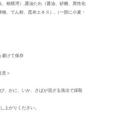
魚、相模湾）,醤油たれ（醤油、砂糖、異性化
解物、でん粉、昆布エキス）,（一部に小麦・
を避けて保存
注意＞
えび、かに、いか、さばが混ざる漁法で採取
召し上がりください。