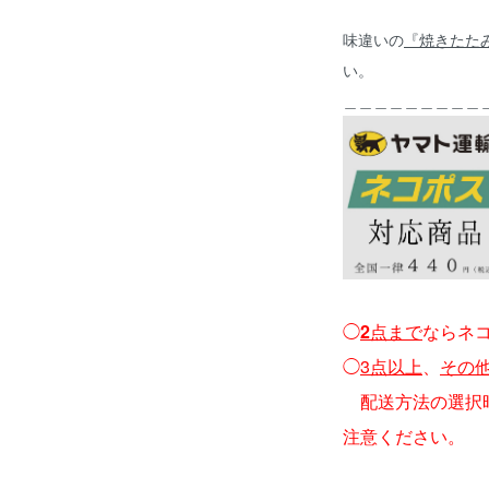
味違いの
『焼きたた
い。
＿＿＿＿＿＿＿＿＿
◯
2
点まで
ならネ
◯
3点以上
、
その
配送方法の選択時
注意ください。