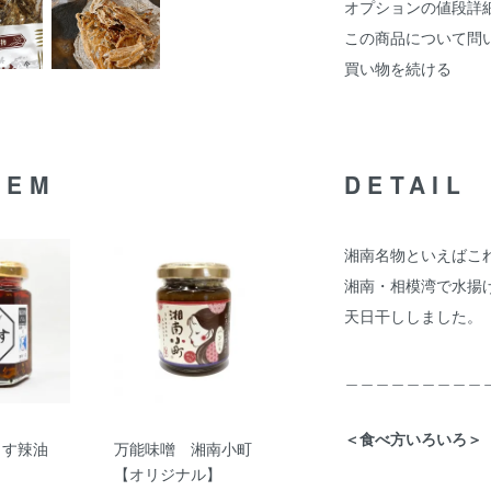
オプションの値段詳
この商品について問
買い物を続ける
TEM
DETAIL
湘南名物といえばこ
湘南・相模湾で水揚
天日干ししました。
＿＿＿＿＿＿＿＿＿
＜食べ方いろいろ＞
らす辣油
万能味噌 湘南小町
【オリジナル】