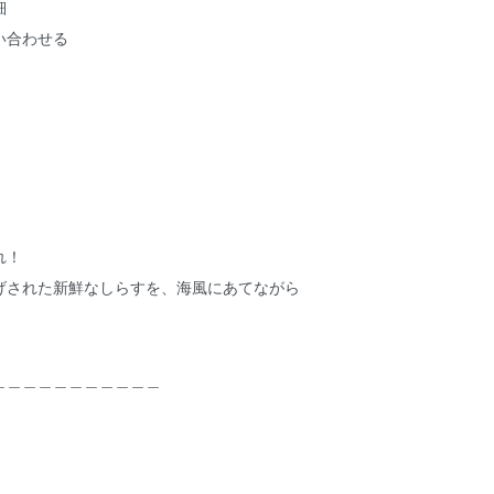
細
い合わせる
れ！
げされた新鮮なしらすを、海風にあてながら
＿＿＿＿＿＿＿＿＿＿＿