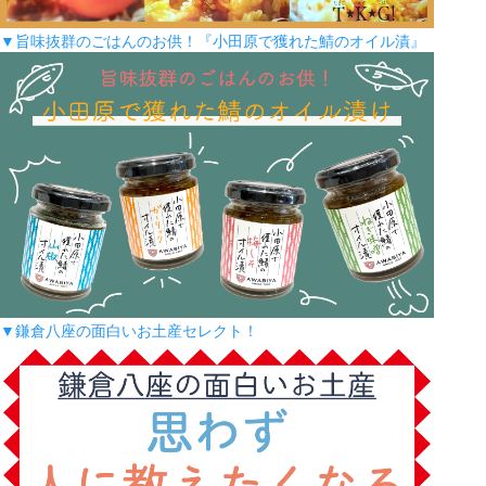
▼旨味抜群のごはんのお供！『小田原で獲れた鯖のオイル漬』
▼鎌倉八座の面白いお土産セレクト！