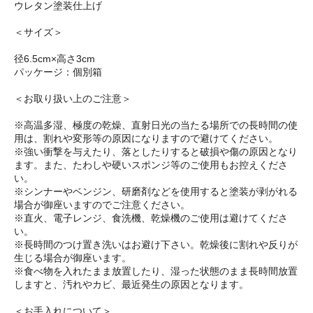
ウレタン塗装仕上げ
＜サイズ＞
径6.5cm×高さ3cm
パッケージ：個別箱
＜お取り扱い上のご注意＞
※高温多湿、極度の乾燥、直射日光の当たる場所での長時間の使
用は、割れや変形等の原因になりますので避けてください。
※強い衝撃を与えたり、落としたりすると破損や傷の原因となり
ます。また、たわしや硬いスポンジ等のご使用もお控えくださ
い。
※シンナーやベンジン、研磨剤などを使用すると塗装が剥がれる
場合が御座いますのでご注意ください。
※直火、電子レンジ、食洗機、乾燥機のご使用は避けてくださ
い。
※長時間のつけ置き洗いはお避け下さい。乾燥後に割れや反りが
生じる場合が御座います。
※食べ物を入れたまま放置したり、湿った状態のまま長時間放置
しますと、汚れやカビ、最近発生の原因となります。
＜お手入れについて＞