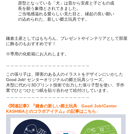
原型となっている「犬」は昔から安産と子どもの成
長を願う象徴とされてきました。
ご当地感溢れる愛らしい見た目と、縁起の良い願い
の込められた、新しい郷土玩具です。
鎌倉土産としてはもちろん、プレゼントやインテリアとして部屋
に飾るのもおすすめです！
※専用の化粧箱にお入れします。
＿＿＿＿＿＿＿＿＿＿＿＿＿＿＿＿＿＿＿＿
この張り子は、障害のある人のイラストをデザインにいかした
Good Job! センターオリジナルの郷土玩具シリーズ。
木型に代わり3Dプリント技術で出力した張り子型を使い、手作
業でひとつひとつ紙を貼り合わせて絵付けしています。
＿＿＿＿＿＿＿＿＿＿＿＿＿＿＿＿＿＿＿＿
《関連記事》『鎌倉の新しい郷土玩具 Good Job!Center
KASHIBAとのコラボアイテム』の記事はこちら↓