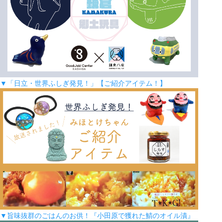
▼「日立・世界ふしぎ発見！」【ご紹介アイテム！】
▼旨味抜群のごはんのお供！『小田原で獲れた鯖のオイル漬』