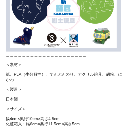
＿＿＿＿＿＿＿＿＿＿＿＿＿＿＿＿＿＿＿＿
＜素材＞
紙、PLA（生分解性）、でんぷんのり、アクリル絵具、胡粉、に
かわ
＜製造＞
日本製
＜サイズ＞
幅4cm×奥行10cm×高さ4.5cm
化粧箱入：幅6cm×奥行11.5cm×高さ5cm