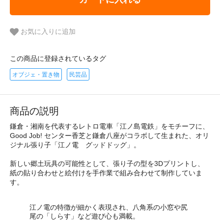
お気に入りに追加
この商品に登録されているタグ
オブジェ・置き物
民芸品
商品の説明
鎌倉・湘南を代表するレトロ電車「江ノ島電鉄」をモチーフに、
Good Job! センター香芝と鎌倉八座がコラボして生まれた、オリ
ジナル張り子「江ノ電 グッドドッグ」。
新しい郷土玩具の可能性として、張り子の型を3Dプリントし、
紙の貼り合わせと絵付けを手作業で組み合わせて制作していま
す。
江ノ電の特徴が細かく表現され、八角系の小窓や尻
尾の「しらす」など遊び心も満載。