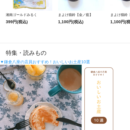
湘南ゴールドみるく
まよけ猫鈴【金／藍】
まよけ猫鈴
399円(税込)
1,100円(税込)
1,100円(
特集・読みもの
▼鎌倉八座の店員おすすめ！おいしいお土産10選