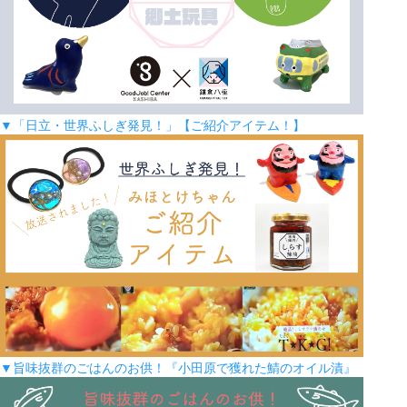
▼「日立・世界ふしぎ発見！」【ご紹介アイテム！】
▼旨味抜群のごはんのお供！『小田原で獲れた鯖のオイル漬』