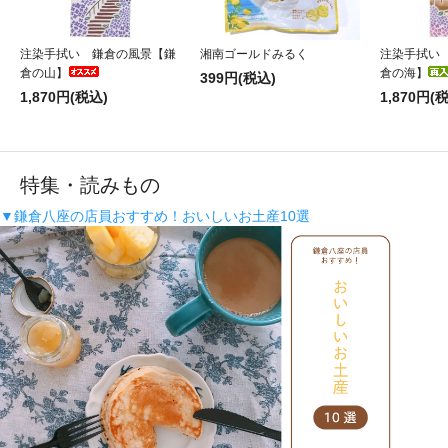
注染手拭い 鎌倉の風景【鎌
湘南ゴールドみるく
注染手拭い
倉の山】
倉の海】
399円(税込)
1,870円(税込)
1,870円(
特集・読みもの
▼鎌倉八座の店員おすすめ！おいしいお土産10選