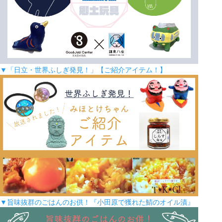
▼「日立・世界ふしぎ発見！」【ご紹介アイテム！】
▼旨味抜群のごはんのお供！『小田原で獲れた鯖のオイル漬』