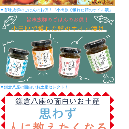
▼旨味抜群のごはんのお供！『小田原で獲れた鯖のオイル漬』
▼鎌倉八座の面白いお土産セレクト！