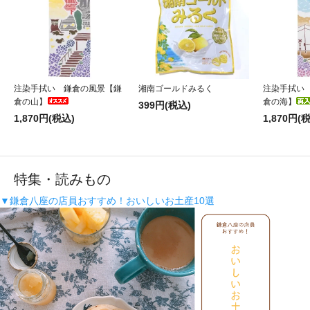
注染手拭い 鎌倉の風景【鎌
湘南ゴールドみるく
注染手拭い
倉の山】
倉の海】
399円(税込)
1,870円(税込)
1,870円(
特集・読みもの
▼鎌倉八座の店員おすすめ！おいしいお土産10選